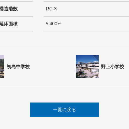
構造階数
RC-3
延床面積
5,400㎡
初島中学校
野上小学校
一覧に戻る