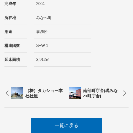
完成年
2004
所在地
みなべ町
用途
事務所
構造階数
S+W-1
延床面積
2,912㎡
（株）タカショー本
南部町庁舎(現みな
社社屋
べ町庁舎)
一覧に戻る