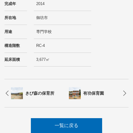
完成年
2014
所在地
御坊市
用途
専門学校
構造階数
RC-4
延床面積
3,677㎡
きび森の保育所
有功保育園
一覧に戻る