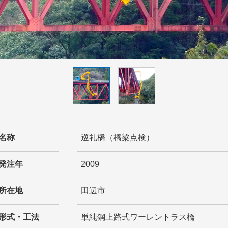
名称
巡礼橋（橋梁点検）
発注年
2009
所在地
田辺市
形式・工法
単純鋼上路式ワーレントラス橋