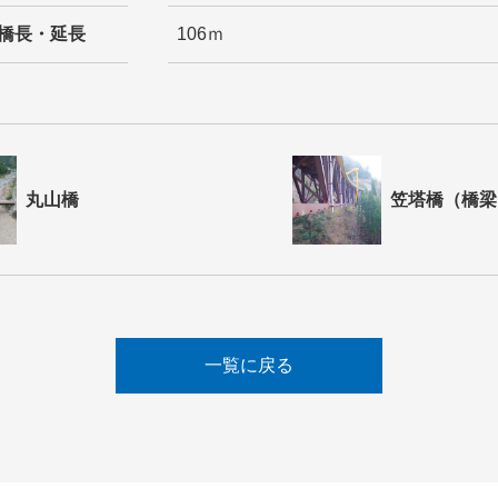
橋長・延長
106ｍ
丸山橋
笠塔橋（橋梁
一覧に戻る