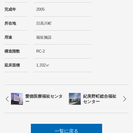
完成年
2005
所在地
日高川町
用途
福祉施設
構造階数
RC-2
延床面積
1,332㎡
愛徳医療福祉センタ
紀美野町総合福祉
ー
センター
一覧に戻る