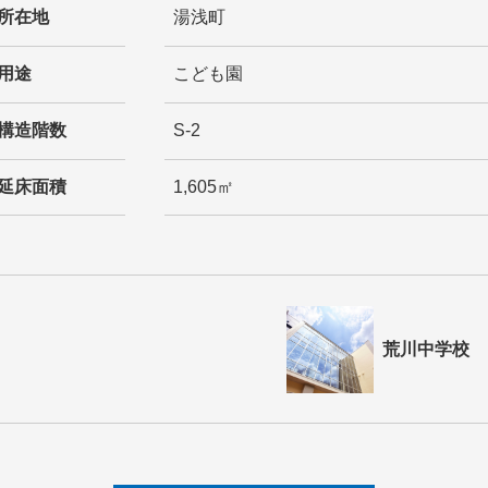
所在地
湯浅町
用途
こども園
構造階数
S-2
延床面積
1,605㎡
荒川中学校